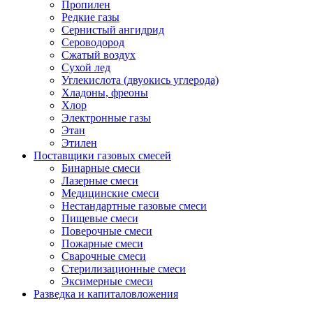
Пропилен
Редкие газы
Сернистый ангидрид
Сероводород
Сжатый воздух
Сухой лед
Углекислота (двуокись углерода)
Хладоны, фреоны
Хлор
Электронные газы
Этан
Этилен
Поставщики газовых смесей
Бинарные смеси
Лазерные смеси
Медицинские смеси
Нестандартные газовые смеси
Пищевые смеси
Поверочные смеси
Пожарные смеси
Сварочные смеси
Стерилизационные смеси
Эксимерные смеси
Разведка и капиталовложения