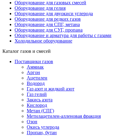
Оборудование для газовых смесей
Оборудование для гелия
Оборудование для двуокиси углерода
Оборудование для редких газов
Оборудование для СПГ, метана
Оборудование для СУГ, пропана
Оборудование и арматура для работы с газами
Холодильное оборудование
Каталог газов и смесей
Поставщики газов
Аммиак
Аргон
Ацетилен
Водород
Газ азот и жидкий азот
Газ гелий
Закись азота
Кислород
Метан (СПГ)
Метилацетилен-алленовая фракция
Озон
Окись углерода
Пропан, бутан