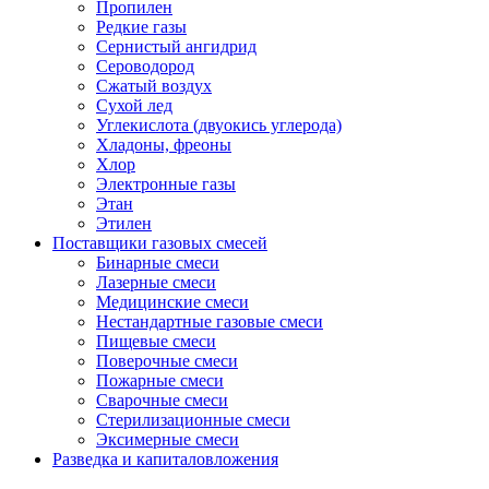
Пропилен
Редкие газы
Сернистый ангидрид
Сероводород
Сжатый воздух
Сухой лед
Углекислота (двуокись углерода)
Хладоны, фреоны
Хлор
Электронные газы
Этан
Этилен
Поставщики газовых смесей
Бинарные смеси
Лазерные смеси
Медицинские смеси
Нестандартные газовые смеси
Пищевые смеси
Поверочные смеси
Пожарные смеси
Сварочные смеси
Стерилизационные смеси
Эксимерные смеси
Разведка и капиталовложения