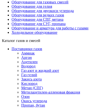
Оборудование для газовых смесей
Оборудование для гелия
Оборудование для двуокиси углерода
Оборудование для редких газов
Оборудование для СПГ, метана
Оборудование для СУГ, пропана
Оборудование и арматура для работы с газами
Холодильное оборудование
Каталог газов и смесей
Поставщики газов
Аммиак
Аргон
Ацетилен
Водород
Газ азот и жидкий азот
Газ гелий
Закись азота
Кислород
Метан (СПГ)
Метилацетилен-алленовая фракция
Озон
Окись углерода
Пропан, бутан