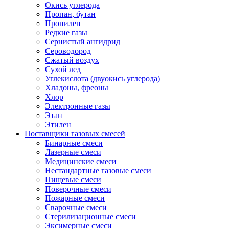
Окись углерода
Пропан, бутан
Пропилен
Редкие газы
Сернистый ангидрид
Сероводород
Сжатый воздух
Сухой лед
Углекислота (двуокись углерода)
Хладоны, фреоны
Хлор
Электронные газы
Этан
Этилен
Поставщики газовых смесей
Бинарные смеси
Лазерные смеси
Медицинские смеси
Нестандартные газовые смеси
Пищевые смеси
Поверочные смеси
Пожарные смеси
Сварочные смеси
Стерилизационные смеси
Эксимерные смеси