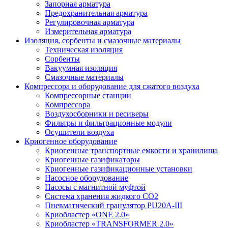
Запорная арматура
Предохранительная арматура
Регулировочная арматура
Измерительная арматура
Изоляция, сорбенты и смазочные материалы
Техническая изоляция
Сорбенты
Вакуумная изоляция
Смазочные материалы
Компрессора и оборудование для сжатого воздуха
Компрессорные станции
Компрессора
Воздухосборники и ресиверы
Фильтры и фильтрационные модули
Осушители воздуха
Криогенное оборудование
Криогенные транспортные емкости и хранилища
Криогенные газификаторы
Криогенные газификационные установки
Насосное оборудование
Насосы с магнитной муфтой
Система хранения жидкого CO2
Пневматический гранулятор PU20A-III
Криобластер «ONE 2.0»
Криобластер «TRANSFORMER 2.0»