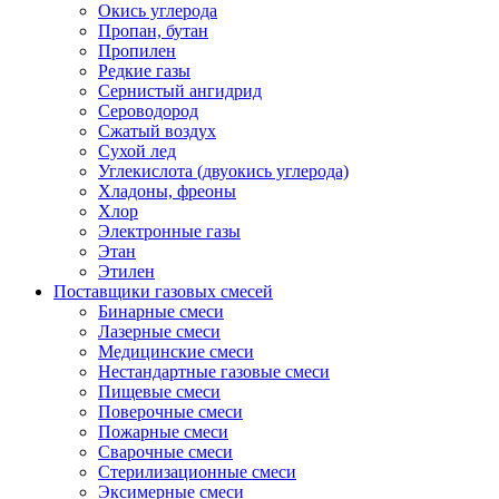
Окись углерода
Пропан, бутан
Пропилен
Редкие газы
Сернистый ангидрид
Сероводород
Сжатый воздух
Сухой лед
Углекислота (двуокись углерода)
Хладоны, фреоны
Хлор
Электронные газы
Этан
Этилен
Поставщики газовых смесей
Бинарные смеси
Лазерные смеси
Медицинские смеси
Нестандартные газовые смеси
Пищевые смеси
Поверочные смеси
Пожарные смеси
Сварочные смеси
Стерилизационные смеси
Эксимерные смеси