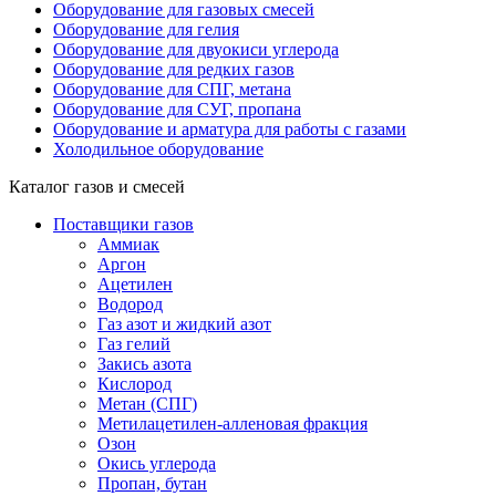
Оборудование для газовых смесей
Оборудование для гелия
Оборудование для двуокиси углерода
Оборудование для редких газов
Оборудование для СПГ, метана
Оборудование для СУГ, пропана
Оборудование и арматура для работы с газами
Холодильное оборудование
Каталог газов и смесей
Поставщики газов
Аммиак
Аргон
Ацетилен
Водород
Газ азот и жидкий азот
Газ гелий
Закись азота
Кислород
Метан (СПГ)
Метилацетилен-алленовая фракция
Озон
Окись углерода
Пропан, бутан