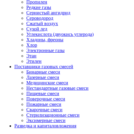
Пропилен
Редкие газы
Сернистый ангидрид
Сероводород
Сжатый воздух
Сухой лед
Углекислота (двуокись углерода)
Хладоны, фреоны
Хлор
Электронные газы
Этан
Этилен
Поставщики газовых смесей
Бинарные смеси
Лазерные смеси
Медицинские смеси
Нестандартные газовые смеси
Пищевые смеси
Поверочные смеси
Пожарные смеси
Сварочные смеси
Стерилизационные смеси
Эксимерные смеси
Разведка и капиталовложения