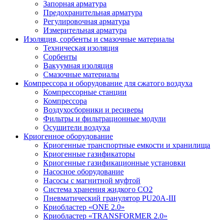
Запорная арматура
Предохранительная арматура
Регулировочная арматура
Измерительная арматура
Изоляция, сорбенты и смазочные материалы
Техническая изоляция
Сорбенты
Вакуумная изоляция
Смазочные материалы
Компрессора и оборудование для сжатого воздуха
Компрессорные станции
Компрессора
Воздухосборники и ресиверы
Фильтры и фильтрационные модули
Осушители воздуха
Криогенное оборудование
Криогенные транспортные емкости и хранилища
Криогенные газификаторы
Криогенные газификационные установки
Насосное оборудование
Насосы с магнитной муфтой
Система хранения жидкого CO2
Пневматический гранулятор PU20A-III
Криобластер «ONE 2.0»
Криобластер «TRANSFORMER 2.0»