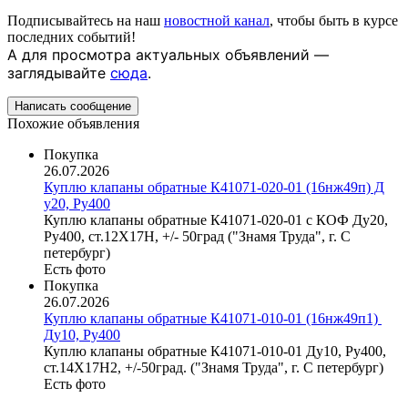
Подписывайтесь на наш
новостной канал
, чтобы быть в курсе
последних событий!
А для просмотра актуальных объявлений —
заглядывайте
сюда
.
Написать сообщение
Похожие объявления
Покупка
26.07.2026
Куплю клапаны обратные К​41071-020-01 (16нж49п) Д​
у20, Ру400
Куплю клапаны обратные К41071-020-01 с КОФ Ду20,
Ру400, ст.12Х17Н, +/- 50град ("Знамя Труда", г. С
петербург)
Есть фото
Покупка
26.07.2026
Куплю клапаны обратные К​41071-010-01 (16нж49п1) ​
Ду10, Ру400
Куплю клапаны обратные К41071-010-01 Ду10, Ру400,
ст.14Х17Н2, +/-50град. ("Знамя Труда", г. С петербург)
Есть фото