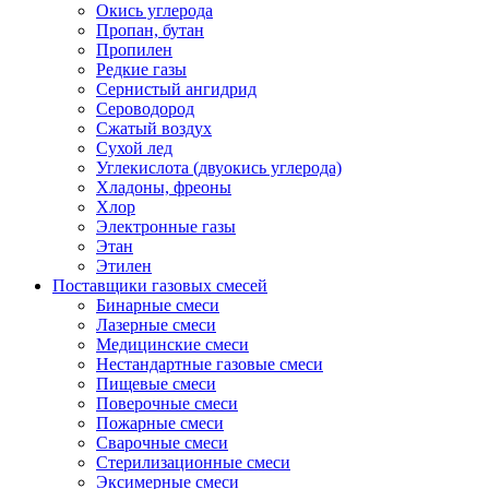
Окись углерода
Пропан, бутан
Пропилен
Редкие газы
Сернистый ангидрид
Сероводород
Сжатый воздух
Сухой лед
Углекислота (двуокись углерода)
Хладоны, фреоны
Хлор
Электронные газы
Этан
Этилен
Поставщики газовых смесей
Бинарные смеси
Лазерные смеси
Медицинские смеси
Нестандартные газовые смеси
Пищевые смеси
Поверочные смеси
Пожарные смеси
Сварочные смеси
Стерилизационные смеси
Эксимерные смеси