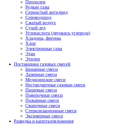
Пропилен
Редкие газы
Сернистый ангидрид
Сероводород
Сжатый воздух
Сухой лед
Углекислота (двуокись углерода)
Хладоны, фреоны
Хлор
Электронные газы
Этан
Этилен
Поставщики газовых смесей
Бинарные смеси
Лазерные смеси
Медицинские смеси
Нестандартные газовые смеси
Пищевые смеси
Поверочные смеси
Пожарные смеси
Сварочные смеси
Стерилизационные смеси
Эксимерные смеси
Разведка и капиталовложения