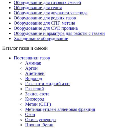
Оборудование для газовых смесей
Оборудование для гелия
Оборудование для двуокиси углерода
Оборудование для редких газов
Оборудование для СПГ, метана
Оборудование для СУГ, пропана
Оборудование и арматура для работы с газами
Холодильное оборудование
Каталог газов и смесей
Поставщики газов
Аммиак
Аргон
Ацетилен
Водород
Газ азот и жидкий азот
Газ гелий
Закись азота
Кислород
Метан (СПГ)
Метилацетилен-алленовая фракция
Озон
Окись углерода
Пропан, бутан