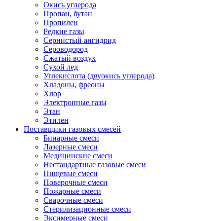
Окись углерода
Пропан, бутан
Пропилен
Редкие газы
Сернистый ангидрид
Сероводород
Сжатый воздух
Сухой лед
Углекислота (двуокись углерода)
Хладоны, фреоны
Хлор
Электронные газы
Этан
Этилен
Поставщики газовых смесей
Бинарные смеси
Лазерные смеси
Медицинские смеси
Нестандартные газовые смеси
Пищевые смеси
Поверочные смеси
Пожарные смеси
Сварочные смеси
Стерилизационные смеси
Эксимерные смеси