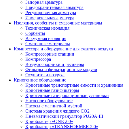
Запорная арматура
Предохранительная арматура
Регулировочная арматура
Измерительная арматура
Изоляция, сорбенты и смазочные материалы
Техническая изоляция
Сорбенты
Вакуумная изоляция
Смазочные материалы
Компрессора и оборудование для сжатого воздуха
Компрессорные станции
Компрессора
Воздухосборники и ресиверы
Фильтры и фильтрационные модули
Осушители воздуха
Криогенное оборудование
Криогенные транспортные емкости и хранилища
Криогенные газификаторы
Криогенные газификационные установки
Насосное оборудование
Насосы с магнитной муфтой
Система хранения жидкого CO2
Пневматический гранулятор PU20A-III
Криобластер «ONE 2.0»
Криобластер «TRANSFORMER 2.0»