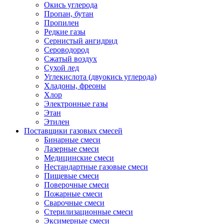
Окись углерода
Пропан, бутан
Пропилен
Редкие газы
Сернистый ангидрид
Сероводород
Сжатый воздух
Сухой лед
Углекислота (двуокись углерода)
Хладоны, фреоны
Хлор
Электронные газы
Этан
Этилен
Поставщики газовых смесей
Бинарные смеси
Лазерные смеси
Медицинские смеси
Нестандартные газовые смеси
Пищевые смеси
Поверочные смеси
Пожарные смеси
Сварочные смеси
Стерилизационные смеси
Эксимерные смеси