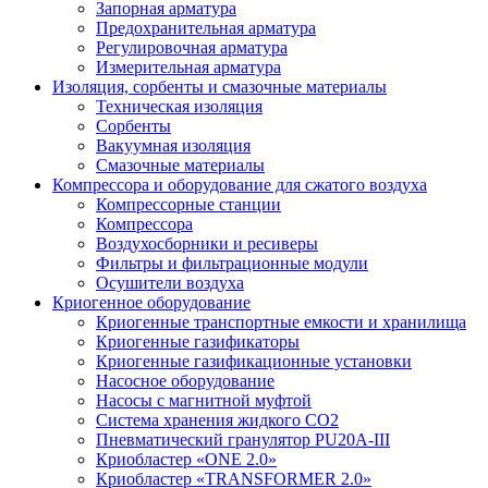
Запорная арматура
Предохранительная арматура
Регулировочная арматура
Измерительная арматура
Изоляция, сорбенты и смазочные материалы
Техническая изоляция
Сорбенты
Вакуумная изоляция
Смазочные материалы
Компрессора и оборудование для сжатого воздуха
Компрессорные станции
Компрессора
Воздухосборники и ресиверы
Фильтры и фильтрационные модули
Осушители воздуха
Криогенное оборудование
Криогенные транспортные емкости и хранилища
Криогенные газификаторы
Криогенные газификационные установки
Насосное оборудование
Насосы с магнитной муфтой
Система хранения жидкого CO2
Пневматический гранулятор PU20A-III
Криобластер «ONE 2.0»
Криобластер «TRANSFORMER 2.0»