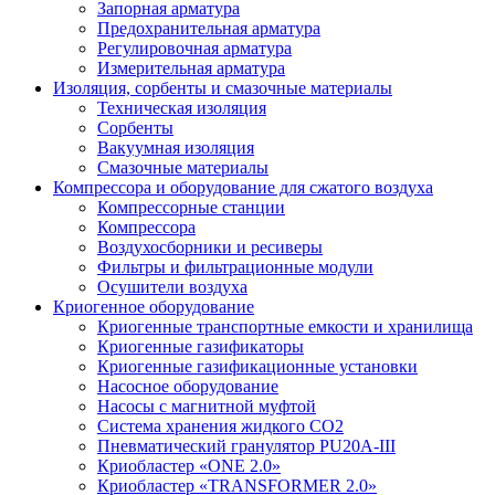
Запорная арматура
Предохранительная арматура
Регулировочная арматура
Измерительная арматура
Изоляция, сорбенты и смазочные материалы
Техническая изоляция
Сорбенты
Вакуумная изоляция
Смазочные материалы
Компрессора и оборудование для сжатого воздуха
Компрессорные станции
Компрессора
Воздухосборники и ресиверы
Фильтры и фильтрационные модули
Осушители воздуха
Криогенное оборудование
Криогенные транспортные емкости и хранилища
Криогенные газификаторы
Криогенные газификационные установки
Насосное оборудование
Насосы с магнитной муфтой
Система хранения жидкого CO2
Пневматический гранулятор PU20A-III
Криобластер «ONE 2.0»
Криобластер «TRANSFORMER 2.0»