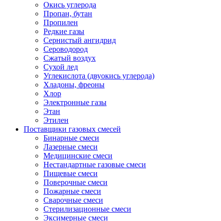
Окись углерода
Пропан, бутан
Пропилен
Редкие газы
Сернистый ангидрид
Сероводород
Сжатый воздух
Сухой лед
Углекислота (двуокись углерода)
Хладоны, фреоны
Хлор
Электронные газы
Этан
Этилен
Поставщики газовых смесей
Бинарные смеси
Лазерные смеси
Медицинские смеси
Нестандартные газовые смеси
Пищевые смеси
Поверочные смеси
Пожарные смеси
Сварочные смеси
Стерилизационные смеси
Эксимерные смеси