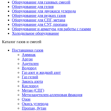
Оборудование для газовых смесей
Оборудование для гелия
Оборудование для двуокиси углерода
Оборудование для редких газов
Оборудование для СПГ, метана
Оборудование для СУГ, пропана
Оборудование и арматура для работы с газами
Холодильное оборудование
Каталог газов и смесей
Поставщики газов
Аммиак
Аргон
Ацетилен
Водород
Газ азот и жидкий азот
Газ гелий
Закись азота
Кислород
Метан (СПГ)
Метилацетилен-алленовая фракция
Озон
Окись углерода
Пропан, бутан