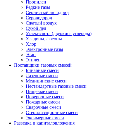
Пропилен
Редкие газы
Сернистый ангидрид
Сероводород
Сжатый воздух
Сухой лед
Углекислота (двуокись углерода)
Хладоны, фреоны
Хлор
Электронные газы
Этан
Этилен
Поставщики газовых смесей
Бинарные смеси
Лазерные смеси
Медицинские смеси
Нестандартные газовые смеси
Пищевые смеси
Поверочные смеси
Пожарные смеси
Сварочные смеси
Стерилизационные смеси
Эксимерные смеси
Разведка и капиталовложения