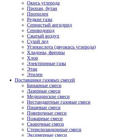
Окись углерода
Пропан, бутан
Пропилен
Редкие газы
Сернистый ангидрид
Сероводород
Сжатый воздух
Сухой лед
Углекислота (двуокись углерода)
Хладоны, фреоны
Хлор
Электронные газы
Этан
Этилен
Поставщики газовых смесей
Бинарные смеси
Лазерные смеси
Медицинские смеси
Нестандартные газовые смеси
Пищевые смеси
Поверочные смеси
Пожарные смеси
Сварочные смеси
Стерилизационные смеси
Эксимерные смеси