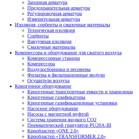
Запорная арматура
Предохранительная арматура
Регулировочная арматура
Измерительная арматура
Изоляция, сорбенты и смазочные материалы
Техническая изоляция
Сорбенты
Вакуумная изоляция
Смазочные материалы
Компрессора и оборудование для сжатого воздуха
Компрессорные станции
Компрессора
Воздухосборники и ресиверы
Фильтры и фильтрационные модули
Осушители воздуха
Криогенное оборудование
Криогенные транспортные емкости и хранилища
Криогенные газификаторы
Криогенные газификационные установки
Насосное оборудование
Насосы с магнитной муфтой
Система хранения жидкого CO2
Пневматический гранулятор PU20A-III
Криобластер «ONE 2.0»
Криобластер «TRANSFORMER 2.0»