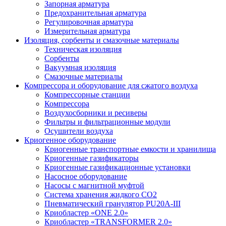
Запорная арматура
Предохранительная арматура
Регулировочная арматура
Измерительная арматура
Изоляция, сорбенты и смазочные материалы
Техническая изоляция
Сорбенты
Вакуумная изоляция
Смазочные материалы
Компрессора и оборудование для сжатого воздуха
Компрессорные станции
Компрессора
Воздухосборники и ресиверы
Фильтры и фильтрационные модули
Осушители воздуха
Криогенное оборудование
Криогенные транспортные емкости и хранилища
Криогенные газификаторы
Криогенные газификационные установки
Насосное оборудование
Насосы с магнитной муфтой
Система хранения жидкого CO2
Пневматический гранулятор PU20A-III
Криобластер «ONE 2.0»
Криобластер «TRANSFORMER 2.0»