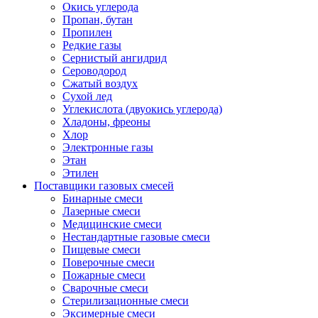
Окись углерода
Пропан, бутан
Пропилен
Редкие газы
Сернистый ангидрид
Сероводород
Сжатый воздух
Сухой лед
Углекислота (двуокись углерода)
Хладоны, фреоны
Хлор
Электронные газы
Этан
Этилен
Поставщики газовых смесей
Бинарные смеси
Лазерные смеси
Медицинские смеси
Нестандартные газовые смеси
Пищевые смеси
Поверочные смеси
Пожарные смеси
Сварочные смеси
Стерилизационные смеси
Эксимерные смеси