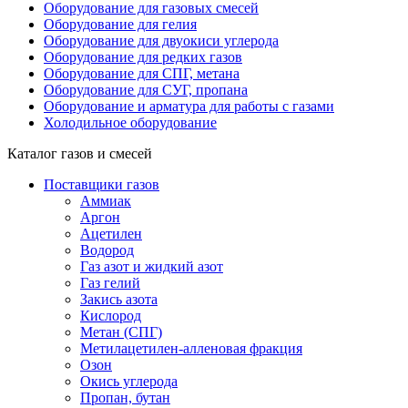
Оборудование для газовых смесей
Оборудование для гелия
Оборудование для двуокиси углерода
Оборудование для редких газов
Оборудование для СПГ, метана
Оборудование для СУГ, пропана
Оборудование и арматура для работы с газами
Холодильное оборудование
Каталог газов и смесей
Поставщики газов
Аммиак
Аргон
Ацетилен
Водород
Газ азот и жидкий азот
Газ гелий
Закись азота
Кислород
Метан (СПГ)
Метилацетилен-алленовая фракция
Озон
Окись углерода
Пропан, бутан