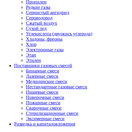
Пропилен
Редкие газы
Сернистый ангидрид
Сероводород
Сжатый воздух
Сухой лед
Углекислота (двуокись углерода)
Хладоны, фреоны
Хлор
Электронные газы
Этан
Этилен
Поставщики газовых смесей
Бинарные смеси
Лазерные смеси
Медицинские смеси
Нестандартные газовые смеси
Пищевые смеси
Поверочные смеси
Пожарные смеси
Сварочные смеси
Стерилизационные смеси
Эксимерные смеси
Разведка и капиталовложения