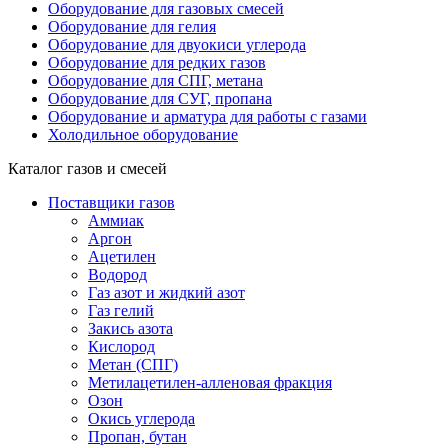
Оборудование для газовых смесей
Оборудование для гелия
Оборудование для двуокиси углерода
Оборудование для редких газов
Оборудование для СПГ, метана
Оборудование для СУГ, пропана
Оборудование и арматура для работы с газами
Холодильное оборудование
Каталог газов и смесей
Поставщики газов
Аммиак
Аргон
Ацетилен
Водород
Газ азот и жидкий азот
Газ гелий
Закись азота
Кислород
Метан (СПГ)
Метилацетилен-алленовая фракция
Озон
Окись углерода
Пропан, бутан