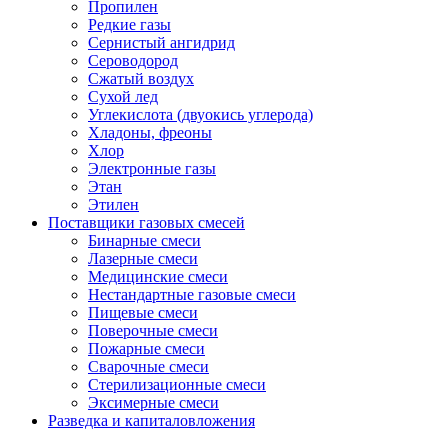
Пропилен
Редкие газы
Сернистый ангидрид
Сероводород
Сжатый воздух
Сухой лед
Углекислота (двуокись углерода)
Хладоны, фреоны
Хлор
Электронные газы
Этан
Этилен
Поставщики газовых смесей
Бинарные смеси
Лазерные смеси
Медицинские смеси
Нестандартные газовые смеси
Пищевые смеси
Поверочные смеси
Пожарные смеси
Сварочные смеси
Стерилизационные смеси
Эксимерные смеси
Разведка и капиталовложения