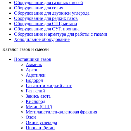
Оборудование для газовых смесей
Оборудование для гелия
Оборудование для двуокиси углерода
Оборудование для редких газов
Оборудование для СПГ, метана
Оборудование для СУГ, пропана
Оборудование и арматура для работы с газами
Холодильное оборудование
Каталог газов и смесей
Поставщики газов
Аммиак
Аргон
Ацетилен
Водород
Газ азот и жидкий азот
Газ гелий
Закись азота
Кислород
Метан (СПГ)
Метилацетилен-алленовая фракция
Озон
Окись углерода
Пропан, бутан