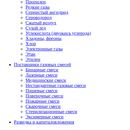
Пропилен
Редкие газы
Сернистый ангидрид
Сероводород
Сжатый воздух
Сухой лед
Углекислота (двуокись углерода)
Хладоны, фреоны
Хлор
Электронные газы
Этан
Этилен
Поставщики газовых смесей
Бинарные смеси
Лазерные смеси
Медицинские смеси
Нестандартные газовые смеси
Пищевые смеси
Поверочные смеси
Пожарные смеси
Сварочные смеси
Стерилизационные смеси
Эксимерные смеси
Разведка и капиталовложения