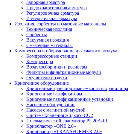
Запорная арматура
Предохранительная арматура
Регулировочная арматура
Измерительная арматура
Изоляция, сорбенты и смазочные материалы
Техническая изоляция
Сорбенты
Вакуумная изоляция
Смазочные материалы
Компрессора и оборудование для сжатого воздуха
Компрессорные станции
Компрессора
Воздухосборники и ресиверы
Фильтры и фильтрационные модули
Осушители воздуха
Криогенное оборудование
Криогенные транспортные емкости и хранилища
Криогенные газификаторы
Криогенные газификационные установки
Насосное оборудование
Насосы с магнитной муфтой
Система хранения жидкого CO2
Пневматический гранулятор PU20A-III
Криобластер «ONE 2.0»
Криобластер «TRANSFORMER 2.0»