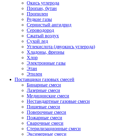
Окись углерода
Пропан, бутан
Пропилен
Редкие газы
Сернистый ангидрид
Сероводород
Сжатый воздух
Сухой лед
Углекислота (двуокись углерода)
Хладоны, фреоны
Хлор
Электронные газы
Этан
Этилен
Поставщики газовых смесей
Бинарные смеси
Лазерные смеси
Медицинские смеси
Нестандартные газовые смеси
Пищевые смеси
Поверочные смеси
Пожарные смеси
Сварочные смеси
Стерилизационные смеси
Эксимерные смеси