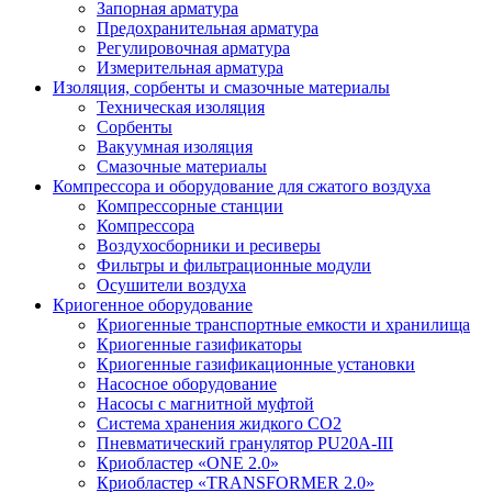
Запорная арматура
Предохранительная арматура
Регулировочная арматура
Измерительная арматура
Изоляция, сорбенты и смазочные материалы
Техническая изоляция
Сорбенты
Вакуумная изоляция
Смазочные материалы
Компрессора и оборудование для сжатого воздуха
Компрессорные станции
Компрессора
Воздухосборники и ресиверы
Фильтры и фильтрационные модули
Осушители воздуха
Криогенное оборудование
Криогенные транспортные емкости и хранилища
Криогенные газификаторы
Криогенные газификационные установки
Насосное оборудование
Насосы с магнитной муфтой
Система хранения жидкого CO2
Пневматический гранулятор PU20A-III
Криобластер «ONE 2.0»
Криобластер «TRANSFORMER 2.0»