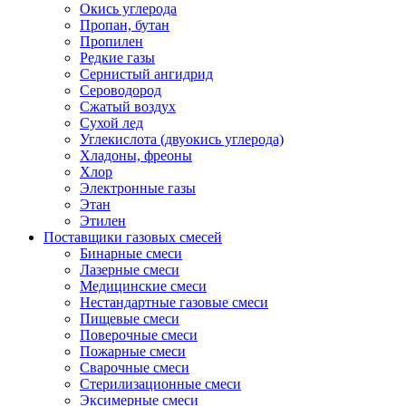
Окись углерода
Пропан, бутан
Пропилен
Редкие газы
Сернистый ангидрид
Сероводород
Сжатый воздух
Сухой лед
Углекислота (двуокись углерода)
Хладоны, фреоны
Хлор
Электронные газы
Этан
Этилен
Поставщики газовых смесей
Бинарные смеси
Лазерные смеси
Медицинские смеси
Нестандартные газовые смеси
Пищевые смеси
Поверочные смеси
Пожарные смеси
Сварочные смеси
Стерилизационные смеси
Эксимерные смеси