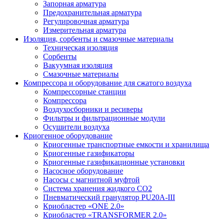
Запорная арматура
Предохранительная арматура
Регулировочная арматура
Измерительная арматура
Изоляция, сорбенты и смазочные материалы
Техническая изоляция
Сорбенты
Вакуумная изоляция
Смазочные материалы
Компрессора и оборудование для сжатого воздуха
Компрессорные станции
Компрессора
Воздухосборники и ресиверы
Фильтры и фильтрационные модули
Осушители воздуха
Криогенное оборудование
Криогенные транспортные емкости и хранилища
Криогенные газификаторы
Криогенные газификационные установки
Насосное оборудование
Насосы с магнитной муфтой
Система хранения жидкого CO2
Пневматический гранулятор PU20A-III
Криобластер «ONE 2.0»
Криобластер «TRANSFORMER 2.0»