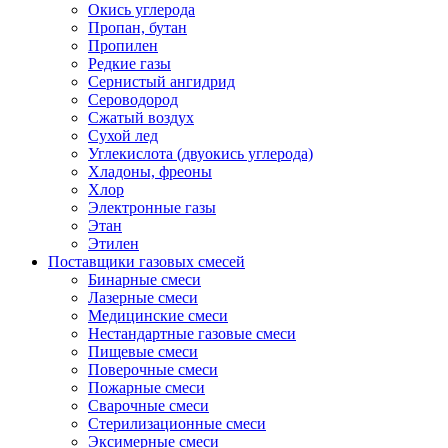
Окись углерода
Пропан, бутан
Пропилен
Редкие газы
Сернистый ангидрид
Сероводород
Сжатый воздух
Сухой лед
Углекислота (двуокись углерода)
Хладоны, фреоны
Хлор
Электронные газы
Этан
Этилен
Поставщики газовых смесей
Бинарные смеси
Лазерные смеси
Медицинские смеси
Нестандартные газовые смеси
Пищевые смеси
Поверочные смеси
Пожарные смеси
Сварочные смеси
Стерилизационные смеси
Эксимерные смеси