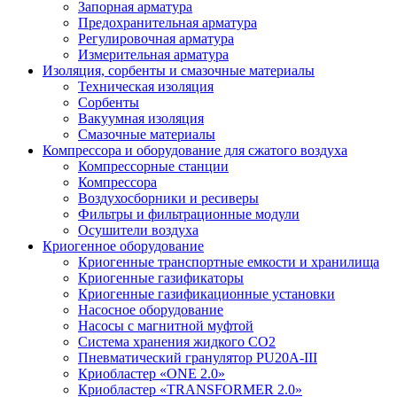
Запорная арматура
Предохранительная арматура
Регулировочная арматура
Измерительная арматура
Изоляция, сорбенты и смазочные материалы
Техническая изоляция
Сорбенты
Вакуумная изоляция
Смазочные материалы
Компрессора и оборудование для сжатого воздуха
Компрессорные станции
Компрессора
Воздухосборники и ресиверы
Фильтры и фильтрационные модули
Осушители воздуха
Криогенное оборудование
Криогенные транспортные емкости и хранилища
Криогенные газификаторы
Криогенные газификационные установки
Насосное оборудование
Насосы с магнитной муфтой
Система хранения жидкого CO2
Пневматический гранулятор PU20A-III
Криобластер «ONE 2.0»
Криобластер «TRANSFORMER 2.0»