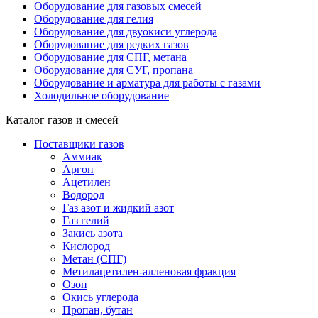
Оборудование для газовых смесей
Оборудование для гелия
Оборудование для двуокиси углерода
Оборудование для редких газов
Оборудование для СПГ, метана
Оборудование для СУГ, пропана
Оборудование и арматура для работы с газами
Холодильное оборудование
Каталог газов и смесей
Поставщики газов
Аммиак
Аргон
Ацетилен
Водород
Газ азот и жидкий азот
Газ гелий
Закись азота
Кислород
Метан (СПГ)
Метилацетилен-алленовая фракция
Озон
Окись углерода
Пропан, бутан