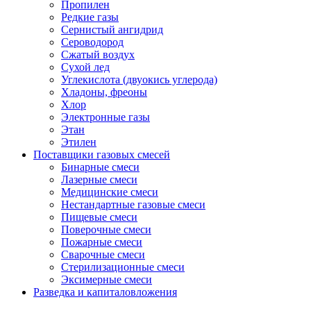
Пропилен
Редкие газы
Сернистый ангидрид
Сероводород
Сжатый воздух
Сухой лед
Углекислота (двуокись углерода)
Хладоны, фреоны
Хлор
Электронные газы
Этан
Этилен
Поставщики газовых смесей
Бинарные смеси
Лазерные смеси
Медицинские смеси
Нестандартные газовые смеси
Пищевые смеси
Поверочные смеси
Пожарные смеси
Сварочные смеси
Стерилизационные смеси
Эксимерные смеси
Разведка и капиталовложения