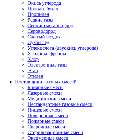
Окись углерода
Пропан, бутан
Пропилен
Редкие газы
Сернистый ангидрид
Сероводород
Сжатый воздух
Сухой лед
Углекислота (двуокись углерода)
Хладоны, фреоны
Хлор
Электронные газы
Этан
Этилен
Поставщики газовых смесей
Бинарные смеси
Лазерные смеси
Медицинские смеси
Нестандартные газовые смеси
Пищевые смеси
Поверочные смеси
Пожарные смеси
Сварочные смеси
Стерилизационные смеси
Эксимерные смеси