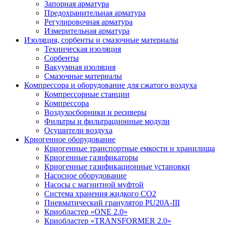
Запорная арматура
Предохранительная арматура
Регулировочная арматура
Измерительная арматура
Изоляция, сорбенты и смазочные материалы
Техническая изоляция
Сорбенты
Вакуумная изоляция
Смазочные материалы
Компрессора и оборудование для сжатого воздуха
Компрессорные станции
Компрессора
Воздухосборники и ресиверы
Фильтры и фильтрационные модули
Осушители воздуха
Криогенное оборудование
Криогенные транспортные емкости и хранилища
Криогенные газификаторы
Криогенные газификационные установки
Насосное оборудование
Насосы с магнитной муфтой
Система хранения жидкого CO2
Пневматический гранулятор PU20A-III
Криобластер «ONE 2.0»
Криобластер «TRANSFORMER 2.0»