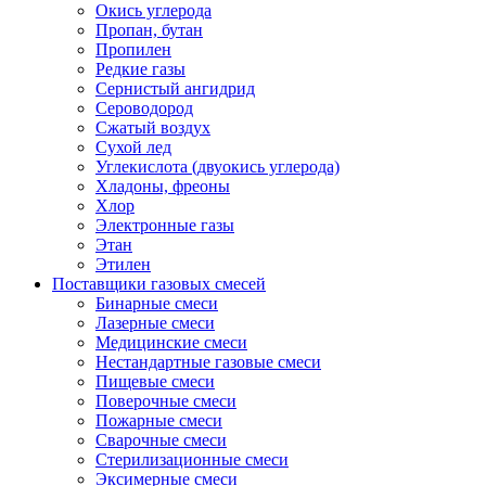
Окись углерода
Пропан, бутан
Пропилен
Редкие газы
Сернистый ангидрид
Сероводород
Сжатый воздух
Сухой лед
Углекислота (двуокись углерода)
Хладоны, фреоны
Хлор
Электронные газы
Этан
Этилен
Поставщики газовых смесей
Бинарные смеси
Лазерные смеси
Медицинские смеси
Нестандартные газовые смеси
Пищевые смеси
Поверочные смеси
Пожарные смеси
Сварочные смеси
Стерилизационные смеси
Эксимерные смеси