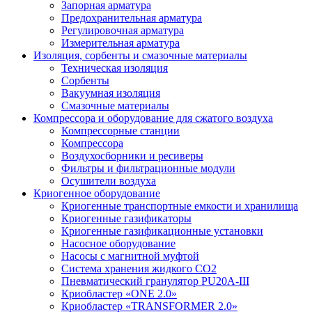
Запорная арматура
Предохранительная арматура
Регулировочная арматура
Измерительная арматура
Изоляция, сорбенты и смазочные материалы
Техническая изоляция
Сорбенты
Вакуумная изоляция
Смазочные материалы
Компрессора и оборудование для сжатого воздуха
Компрессорные станции
Компрессора
Воздухосборники и ресиверы
Фильтры и фильтрационные модули
Осушители воздуха
Криогенное оборудование
Криогенные транспортные емкости и хранилища
Криогенные газификаторы
Криогенные газификационные установки
Насосное оборудование
Насосы с магнитной муфтой
Система хранения жидкого CO2
Пневматический гранулятор PU20A-III
Криобластер «ONE 2.0»
Криобластер «TRANSFORMER 2.0»