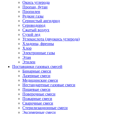
Окись углерода
Пропан, бутан
Пропилен
Редкие газы
Сернистый ангидрид
Сероводород
Сжатый воздух
Сухой лед
Углекислота (двуокись углерода)
Хладоны, фреоны
Хлор
Электронные газы
Этан
Этилен
Поставщики газовых смесей
Бинарные смеси
Лазерные смеси
Медицинские смеси
Нестандартные газовые смеси
Пищевые смеси
Поверочные смеси
Пожарные смеси
Сварочные смеси
Стерилизационные смеси
Эксимерные смеси