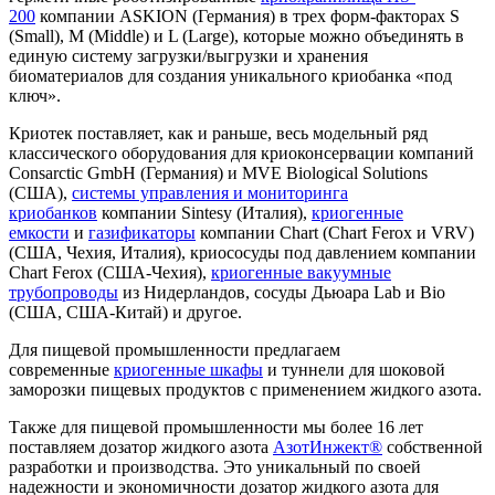
200
компании ASKION (Германия) в трех форм-факторах S
(Small), M (Middle) и L (Large), которые можно объединять в
единую систему загрузки/выгрузки и хранения
биоматериалов для создания уникального криобанка «под
ключ».
Криотек поставляет, как и раньше, весь модельный ряд
классического оборудования для криоконсервации компаний
Consarctic GmbH (Германия) и MVE Biological Solutions
(США),
системы управления и мониторинга
криобанков
компании Sintesy (Италия),
криогенные
емкости
и
газификаторы
компании Chart (Chart Ferox и VRV)
(США, Чехия, Италия), криососуды под давлением компании
Chart Ferox (США-Чехия),
криогенные вакуумные
трубопроводы
из Нидерландов, сосуды Дьюара Lab и Bio
(США, США-Китай) и другое.
Для пищевой промышленности предлагаем
современные
криогенные шкафы
и туннели для шоковой
заморозки пищевых продуктов с применением жидкого азота.
Также для пищевой промышленности мы более 16 лет
поставляем дозатор жидкого азота
АзотИнжект®
собственной
разработки и производства. Это уникальный по своей
надежности и экономичности дозатор жидкого азота для