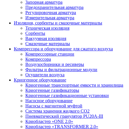
Запорная арматура
Предохранительная арматура
Регулировочная арматура
Измерительная арматура
Изоляция, сорбенты и смазочные материалы
Техническая изоляция
Сорбенты
Вакуумная изоляция
Смазочные материалы
Компрессора и оборудование для сжатого воздуха
Компрессорные станции
Компрессора
Воздухосборники и ресиверы
Фильтры и фильтрационные модули
Осушители воздуха
Криогенное оборудование
Криогенные транспортные емкости и хранилища
Криогенные газификаторы
Криогенные газификационные установки
Насосное оборудование
Насосы с магнитной муфтой
Система хранения жидкого CO2
Пневматический гранулятор PU20A-III
Криобластер «ONE 2.0»
Криобластер «TRANSFORMER 2.0»