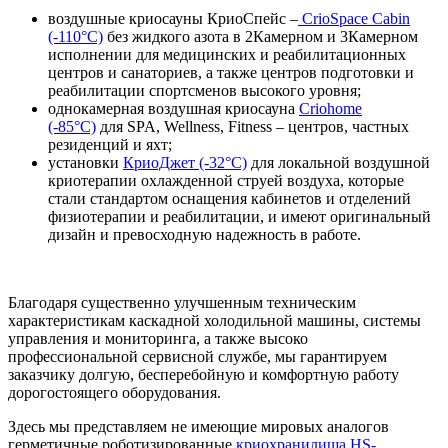
воздушные криосауны КриоСпейс –
CrioSpace Cabin
(-110°С)
без жидкого азота в 2Камерном и 3Камерном
исполнении для медицинских и реабилитационных
центров и санаториев, а также центров подготовки и
реабилитации спортсменов высокого уровня;
однокамерная воздушная криосауна
Criohome
(-85°С)
для SPA, Wellness, Fitness – центров, частных
резиденций и яхт;
установки
КриоДжет (-32°С)
для локальной воздушной
криотерапии охлажденной струей воздуха, которые
стали стандартом оснащения кабинетов и отделений
физиотерапии и реабилитации, и имеют оригинальный
дизайн и превосходную надежность в работе.
Благодаря существенно улучшенным техническим
характеристикам каскадной холодильной машины, системы
управления и мониторинга, а также высоко
профессиональной сервисной службе, мы гарантируем
заказчику долгую, бесперебойную и комфортную работу
дорогостоящего оборудования.
Здесь мы представляем не имеющие мировых аналогов
герметичные роботизированные
криохранилища HS-