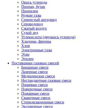
Окись углерода
Пропан, бутан
Пропилен
Редкие газы
Сернистый ангидрид
Сероводород
Сжатый воздух
Сухой лед
Углекислота (двуокись углерода)
Хладоны, фреоны
Хлор
Электронные газы
Этан
Этилен
Поставщики газовых смесей
Бинарные смеси
Лазерные смеси
Медицинские смеси
Нестандартные газовые смеси
Пищевые смеси
Поверочные смеси
Пожарные смеси
Сварочные смеси
Стерилизационные смеси
Эксимерные смеси