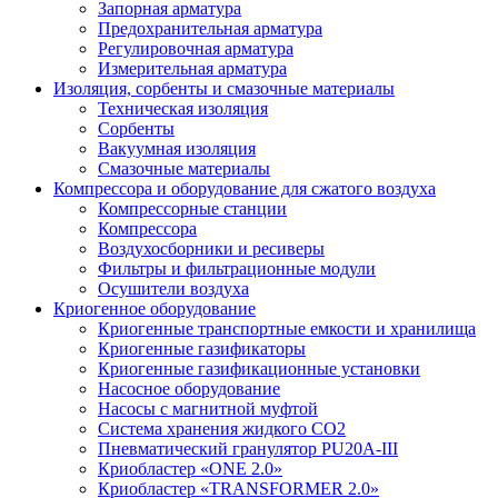
Запорная арматура
Предохранительная арматура
Регулировочная арматура
Измерительная арматура
Изоляция, сорбенты и смазочные материалы
Техническая изоляция
Сорбенты
Вакуумная изоляция
Смазочные материалы
Компрессора и оборудование для сжатого воздуха
Компрессорные станции
Компрессора
Воздухосборники и ресиверы
Фильтры и фильтрационные модули
Осушители воздуха
Криогенное оборудование
Криогенные транспортные емкости и хранилища
Криогенные газификаторы
Криогенные газификационные установки
Насосное оборудование
Насосы с магнитной муфтой
Система хранения жидкого CO2
Пневматический гранулятор PU20A-III
Криобластер «ONE 2.0»
Криобластер «TRANSFORMER 2.0»