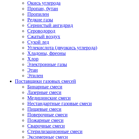
Окись углерода
Пропан, бутан
Пропилен
Редкие газы
Сернистый ангидрид
Сероводород
Сжатый воздух
Сухой лед
Углекислота (двуокись углерода)
Хладоны, фреоны
Хлор
Электронные газы
Этан
Этилен
Поставщики газовых смесей
Бинарные смеси
Лазерные смеси
Медицинские смеси
Нестандартные газовые смеси
Пищевые смеси
Поверочные смеси
Пожарные смеси
Сварочные смеси
Стерилизационные смеси
Эксимерные смеси