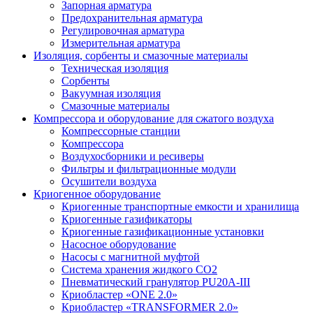
Запорная арматура
Предохранительная арматура
Регулировочная арматура
Измерительная арматура
Изоляция, сорбенты и смазочные материалы
Техническая изоляция
Сорбенты
Вакуумная изоляция
Смазочные материалы
Компрессора и оборудование для сжатого воздуха
Компрессорные станции
Компрессора
Воздухосборники и ресиверы
Фильтры и фильтрационные модули
Осушители воздуха
Криогенное оборудование
Криогенные транспортные емкости и хранилища
Криогенные газификаторы
Криогенные газификационные установки
Насосное оборудование
Насосы с магнитной муфтой
Система хранения жидкого CO2
Пневматический гранулятор PU20A-III
Криобластер «ONE 2.0»
Криобластер «TRANSFORMER 2.0»