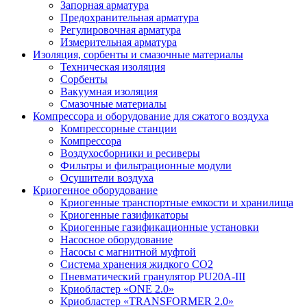
Запорная арматура
Предохранительная арматура
Регулировочная арматура
Измерительная арматура
Изоляция, сорбенты и смазочные материалы
Техническая изоляция
Сорбенты
Вакуумная изоляция
Смазочные материалы
Компрессора и оборудование для сжатого воздуха
Компрессорные станции
Компрессора
Воздухосборники и ресиверы
Фильтры и фильтрационные модули
Осушители воздуха
Криогенное оборудование
Криогенные транспортные емкости и хранилища
Криогенные газификаторы
Криогенные газификационные установки
Насосное оборудование
Насосы с магнитной муфтой
Система хранения жидкого CO2
Пневматический гранулятор PU20A-III
Криобластер «ONE 2.0»
Криобластер «TRANSFORMER 2.0»