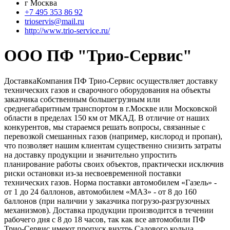
г Москва
+7 495 353 86 92
trioservis@mail.ru
http://www.trio-service.ru/
OOO ПФ "Трио-Сервис"
ДоставкаКомпания ПФ Трио-Сервис осуществляет доставку
технических газов и сварочного оборудования на объекты
заказчика собственным большегрузным или
среднегабаритным транспортом в г.Москве или Московской
области в пределах 150 км от МКАД. В отличие от наших
конкурентов, мы стараемся решать вопросы, связанные с
перевозкой смешанных газов (например, кислород и пропан),
что позволяет нашим клиентам существенно снизить затраты
на доставку продукции и значительно упростить
планирование работы своих объектов, практически исключив
риски остановки из-за несвоевременной поставки
технических газов. Норма поставки автомобилем «Газель» -
от 1 до 24 баллонов, автомобилем «МАЗ» - от 8 до 160
баллонов (при наличии у заказчика погрузо-разгрузочных
механизмов). Доставка продукции производится в течении
рабочего дня с 8 до 18 часов, так как все автомобили ПФ
Трио-Сервис имеют пропуск внутрь Садового кольца.