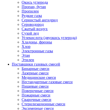
Окись углерода
Пропан, бутан
Пропилен
Редкие газы
Сернистый ангидрид
Сероводород
Сжатый воздух
Сухой лед
Углекислота (двуокись углерода)
Хладоны, фреоны
Хлор
Электронные газы
Этан
Этилен
Поставщики газовых смесей
Бинарные смеси
Лазерные смеси
Медицинские смеси
Нестандартные газовые смеси
Пищевые смеси
Поверочные смеси
Пожарные смеси
Сварочные смеси
Стерилизационные смеси
Эксимерные смеси