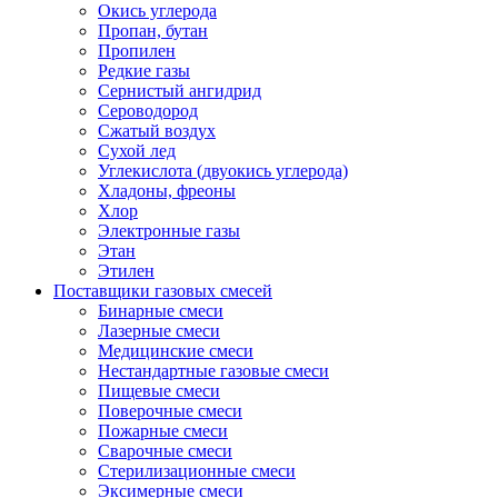
Окись углерода
Пропан, бутан
Пропилен
Редкие газы
Сернистый ангидрид
Сероводород
Сжатый воздух
Сухой лед
Углекислота (двуокись углерода)
Хладоны, фреоны
Хлор
Электронные газы
Этан
Этилен
Поставщики газовых смесей
Бинарные смеси
Лазерные смеси
Медицинские смеси
Нестандартные газовые смеси
Пищевые смеси
Поверочные смеси
Пожарные смеси
Сварочные смеси
Стерилизационные смеси
Эксимерные смеси