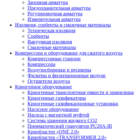
Запорная арматура
Предохранительная арматура
Регулировочная арматура
Измерительная арматура
Изоляция, сорбенты и смазочные материалы
Техническая изоляция
Сорбенты
Вакуумная изоляция
Смазочные материалы
Компрессора и оборудование для сжатого воздуха
Компрессорные станции
Компрессора
Воздухосборники и ресиверы
Фильтры и фильтрационные модули
Осушители воздуха
Криогенное оборудование
Криогенные транспортные емкости и хранилища
Криогенные газификаторы
Криогенные газификационные установки
Насосное оборудование
Насосы с магнитной муфтой
Система хранения жидкого CO2
Пневматический гранулятор PU20A-III
Криобластер «ONE 2.0»
Криобластер «TRANSFORMER 2.0»