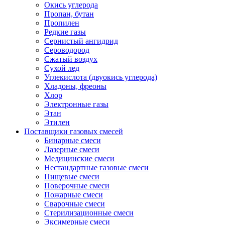
Окись углерода
Пропан, бутан
Пропилен
Редкие газы
Сернистый ангидрид
Сероводород
Сжатый воздух
Сухой лед
Углекислота (двуокись углерода)
Хладоны, фреоны
Хлор
Электронные газы
Этан
Этилен
Поставщики газовых смесей
Бинарные смеси
Лазерные смеси
Медицинские смеси
Нестандартные газовые смеси
Пищевые смеси
Поверочные смеси
Пожарные смеси
Сварочные смеси
Стерилизационные смеси
Эксимерные смеси