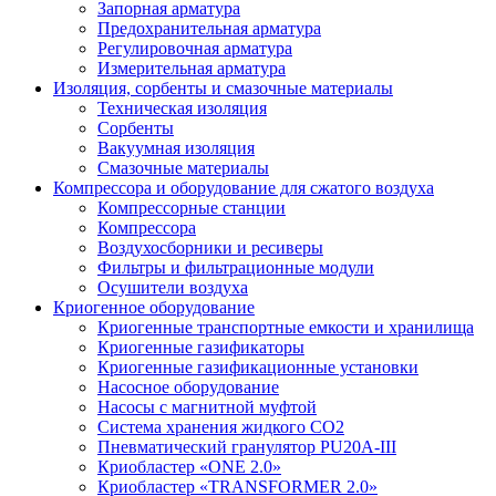
Запорная арматура
Предохранительная арматура
Регулировочная арматура
Измерительная арматура
Изоляция, сорбенты и смазочные материалы
Техническая изоляция
Сорбенты
Вакуумная изоляция
Смазочные материалы
Компрессора и оборудование для сжатого воздуха
Компрессорные станции
Компрессора
Воздухосборники и ресиверы
Фильтры и фильтрационные модули
Осушители воздуха
Криогенное оборудование
Криогенные транспортные емкости и хранилища
Криогенные газификаторы
Криогенные газификационные установки
Насосное оборудование
Насосы с магнитной муфтой
Система хранения жидкого CO2
Пневматический гранулятор PU20A-III
Криобластер «ONE 2.0»
Криобластер «TRANSFORMER 2.0»