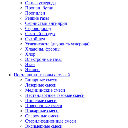
Окись углерода
Пропан, бутан
Пропилен
Редкие газы
Сернистый ангидрид
Сероводород
Сжатый воздух
Сухой лед
Углекислота (двуокись углерода)
Хладоны, фреоны
Хлор
Электронные газы
Этан
Этилен
Поставщики газовых смесей
Бинарные смеси
Лазерные смеси
Медицинские смеси
Нестандартные газовые смеси
Пищевые смеси
Поверочные смеси
Пожарные смеси
Сварочные смеси
Стерилизационные смеси
Эксимерные смеси