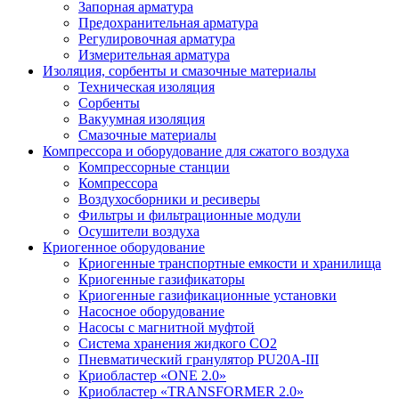
Запорная арматура
Предохранительная арматура
Регулировочная арматура
Измерительная арматура
Изоляция, сорбенты и смазочные материалы
Техническая изоляция
Сорбенты
Вакуумная изоляция
Смазочные материалы
Компрессора и оборудование для сжатого воздуха
Компрессорные станции
Компрессора
Воздухосборники и ресиверы
Фильтры и фильтрационные модули
Осушители воздуха
Криогенное оборудование
Криогенные транспортные емкости и хранилища
Криогенные газификаторы
Криогенные газификационные установки
Насосное оборудование
Насосы с магнитной муфтой
Система хранения жидкого CO2
Пневматический гранулятор PU20A-III
Криобластер «ONE 2.0»
Криобластер «TRANSFORMER 2.0»