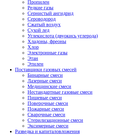
Пропилен
Редкие газы
Сернистый ангидрид
Сероводород
Сжатый воздух
Сухой лед
Углекислота (двуокись углерода)
Хладоны, фреоны
Хлор
Электронные газы
Этан
Этилен
Поставщики газовых смесей
Бинарные смеси
Лазерные смеси
Медицинские смеси
Нестандартные газовые смеси
Пищевые смеси
Поверочные смеси
Пожарные смеси
Сварочные смеси
Стерилизационные смеси
Эксимерные смеси
Разведка и капиталовложения