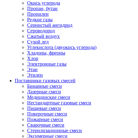
Окись углерода
Пропан, бутан
Пропилен
Редкие газы
Сернистый ангидрид
Сероводород
Сжатый воздух
Сухой лед
Углекислота (двуокись углерода)
Хладоны, фреоны
Хлор
Электронные газы
Этан
Этилен
Поставщики газовых смесей
Бинарные смеси
Лазерные смеси
Медицинские смеси
Нестандартные газовые смеси
Пищевые смеси
Поверочные смеси
Пожарные смеси
Сварочные смеси
Стерилизационные смеси
Эксимерные смеси