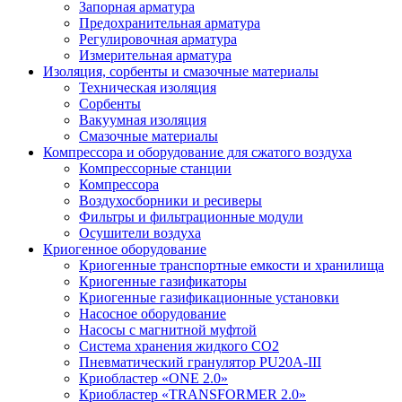
Запорная арматура
Предохранительная арматура
Регулировочная арматура
Измерительная арматура
Изоляция, сорбенты и смазочные материалы
Техническая изоляция
Сорбенты
Вакуумная изоляция
Смазочные материалы
Компрессора и оборудование для сжатого воздуха
Компрессорные станции
Компрессора
Воздухосборники и ресиверы
Фильтры и фильтрационные модули
Осушители воздуха
Криогенное оборудование
Криогенные транспортные емкости и хранилища
Криогенные газификаторы
Криогенные газификационные установки
Насосное оборудование
Насосы с магнитной муфтой
Система хранения жидкого CO2
Пневматический гранулятор PU20A-III
Криобластер «ONE 2.0»
Криобластер «TRANSFORMER 2.0»