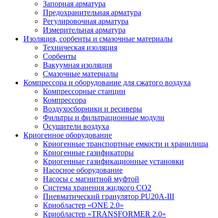
Запорная арматура
Предохранительная арматура
Регулировочная арматура
Измерительная арматура
Изоляция, сорбенты и смазочные материалы
Техническая изоляция
Сорбенты
Вакуумная изоляция
Смазочные материалы
Компрессора и оборудование для сжатого воздуха
Компрессорные станции
Компрессора
Воздухосборники и ресиверы
Фильтры и фильтрационные модули
Осушители воздуха
Криогенное оборудование
Криогенные транспортные емкости и хранилища
Криогенные газификаторы
Криогенные газификационные установки
Насосное оборудование
Насосы с магнитной муфтой
Система хранения жидкого CO2
Пневматический гранулятор PU20A-III
Криобластер «ONE 2.0»
Криобластер «TRANSFORMER 2.0»