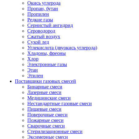
Окись углерода
Пропан, бутан
Пропилен
Редкие газы
Сернистый ангидрид
Сероводород
Сжатый воздух
Сухой лед
Углекислота (двуокись углерода)
Хладоны, фреоны
Хлор
Электронные газы
Этан
Этилен
Поставщики газовых смесей
Бинарные смеси
Лазерные смеси
Медицинские смеси
Нестандартные газовые смеси
Пищевые смеси
Поверочные смеси
Пожарные смеси
Сварочные смеси
Стерилизационные смеси
Эксимерные смеси