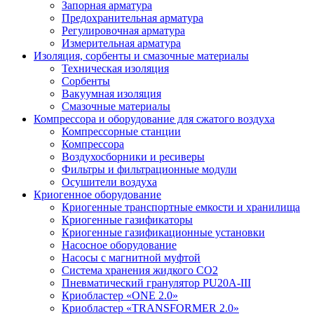
Запорная арматура
Предохранительная арматура
Регулировочная арматура
Измерительная арматура
Изоляция, сорбенты и смазочные материалы
Техническая изоляция
Сорбенты
Вакуумная изоляция
Смазочные материалы
Компрессора и оборудование для сжатого воздуха
Компрессорные станции
Компрессора
Воздухосборники и ресиверы
Фильтры и фильтрационные модули
Осушители воздуха
Криогенное оборудование
Криогенные транспортные емкости и хранилища
Криогенные газификаторы
Криогенные газификационные установки
Насосное оборудование
Насосы с магнитной муфтой
Система хранения жидкого CO2
Пневматический гранулятор PU20A-III
Криобластер «ONE 2.0»
Криобластер «TRANSFORMER 2.0»