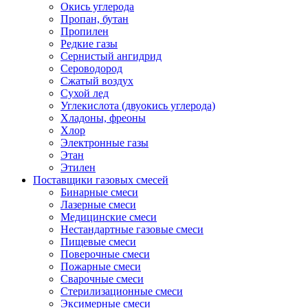
Окись углерода
Пропан, бутан
Пропилен
Редкие газы
Сернистый ангидрид
Сероводород
Сжатый воздух
Сухой лед
Углекислота (двуокись углерода)
Хладоны, фреоны
Хлор
Электронные газы
Этан
Этилен
Поставщики газовых смесей
Бинарные смеси
Лазерные смеси
Медицинские смеси
Нестандартные газовые смеси
Пищевые смеси
Поверочные смеси
Пожарные смеси
Сварочные смеси
Стерилизационные смеси
Эксимерные смеси