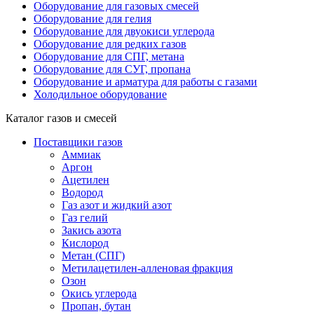
Оборудование для газовых смесей
Оборудование для гелия
Оборудование для двуокиси углерода
Оборудование для редких газов
Оборудование для СПГ, метана
Оборудование для СУГ, пропана
Оборудование и арматура для работы с газами
Холодильное оборудование
Каталог газов и смесей
Поставщики газов
Аммиак
Аргон
Ацетилен
Водород
Газ азот и жидкий азот
Газ гелий
Закись азота
Кислород
Метан (СПГ)
Метилацетилен-алленовая фракция
Озон
Окись углерода
Пропан, бутан