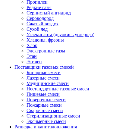
Пропилен
Редкие газы
Сернистый ангидрид
Сероводород
Сжатый воздух
Сухой лед
Углекислота (двуокись углерода)
Хладоны, фреоны
Хлор
Электронные газы
Этан
Этилен
Поставщики газовых смесей
Бинарные смеси
Лазерные смеси
Медицинские смеси
Нестандартные газовые смеси
Пищевые смеси
Поверочные смеси
Пожарные смеси
Сварочные смеси
Стерилизационные смеси
Эксимерные смеси
Разведка и капиталовложения