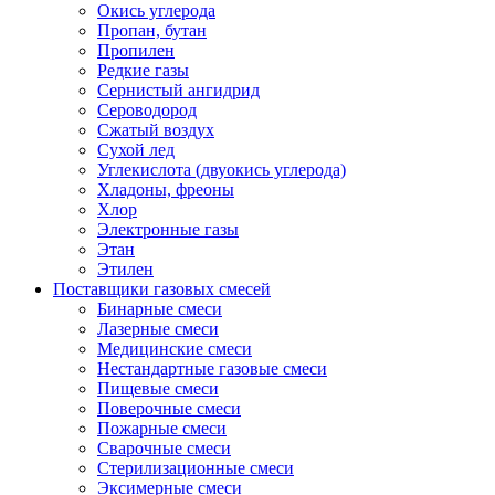
Окись углерода
Пропан, бутан
Пропилен
Редкие газы
Сернистый ангидрид
Сероводород
Сжатый воздух
Сухой лед
Углекислота (двуокись углерода)
Хладоны, фреоны
Хлор
Электронные газы
Этан
Этилен
Поставщики газовых смесей
Бинарные смеси
Лазерные смеси
Медицинские смеси
Нестандартные газовые смеси
Пищевые смеси
Поверочные смеси
Пожарные смеси
Сварочные смеси
Стерилизационные смеси
Эксимерные смеси