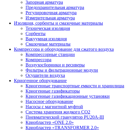
Запорная арматура
Предохранительная арматура
Регулировочная арматура
Измерительная арматура
Изоляция, сорбенты и смазочные материалы
Техническая изоляция
Сорбенты
Вакуумная изоляция
Смазочные материалы
Компрессора и оборудование для сжатого воздуха
Компрессорные станции
Компрессора
Воздухосборники и ресиверы
Фильтры и фильтрационные модули
Осушители воздуха
Криогенное оборудование
Криогенные транспортные емкости и хранилища
Криогенные газификаторы
Криогенные газификационные установки
Насосное оборудование
Насосы с магнитной муфтой
Система хранения жидкого CO2
Пневматический гранулятор PU20A-III
Криобластер «ONE 2.0»
Криобластер «TRANSFORMER 2.0»