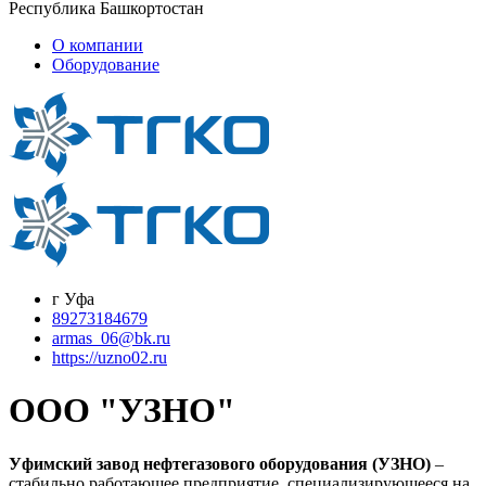
Республика Башкортостан
О компании
Оборудование
г Уфа
89273184679
armas_06@bk.ru
https://uzno02.ru
ООО "УЗНО"
Уфимский завод нефтегазового оборудования (УЗНО)
–
стабильно работающее предприятие, специализирующееся на