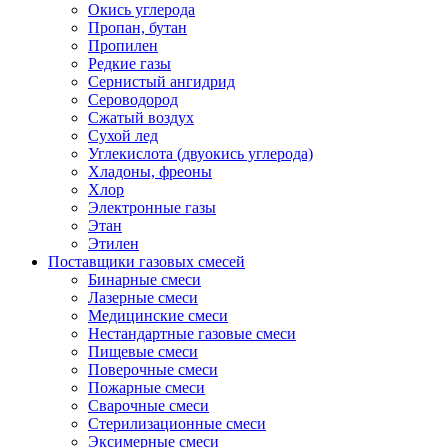
Окись углерода
Пропан, бутан
Пропилен
Редкие газы
Сернистый ангидрид
Сероводород
Сжатый воздух
Сухой лед
Углекислота (двуокись углерода)
Хладоны, фреоны
Хлор
Электронные газы
Этан
Этилен
Поставщики газовых смесей
Бинарные смеси
Лазерные смеси
Медицинские смеси
Нестандартные газовые смеси
Пищевые смеси
Поверочные смеси
Пожарные смеси
Сварочные смеси
Стерилизационные смеси
Эксимерные смеси