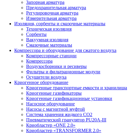
Запорная арматура
Предохранительная арматура
Регулировочная арматура
Измерительная арматура
Изоляция, сорбенты и смазочные материалы
Техническая изоляция
Сорбенты
Вакуумная изоляция
Смазочные материалы
Компрессора и оборудование для сжатого воздуха
Компрессорные станции
Компрессора
Воздухосборники и ресиверы
Фильтры и фильтрационные модули
Осушители воздуха
Криогенное оборудование
Криогенные транспортные емкости и хранилища
Криогенные газификаторы
Криогенные газификационные установки
Насосное оборудование
Насосы с магнитной муфтой
Система хранения жидкого CO2
Пневматический гранулятор PU20A-III
Криобластер «ONE 2.0»
Криобластер «TRANSFORMER 2.0»