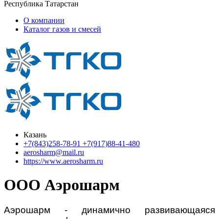
Республика Татарстан
О компании
Каталог газов и смесей
Казань
+7(843)258-78-91 +7(917)88-41-480
aerosharm@mail.ru
https://www.aerosharm.ru
ООО Аэрошарм
Аэрошарм - динамично развивающаяся