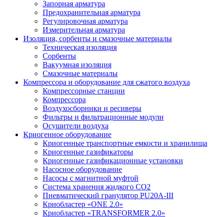
Запорная арматура
Предохранительная арматура
Регулировочная арматура
Измерительная арматура
Изоляция, сорбенты и смазочные материалы
Техническая изоляция
Сорбенты
Вакуумная изоляция
Смазочные материалы
Компрессора и оборудование для сжатого воздуха
Компрессорные станции
Компрессора
Воздухосборники и ресиверы
Фильтры и фильтрационные модули
Осушители воздуха
Криогенное оборудование
Криогенные транспортные емкости и хранилища
Криогенные газификаторы
Криогенные газификационные установки
Насосное оборудование
Насосы с магнитной муфтой
Система хранения жидкого CO2
Пневматический гранулятор PU20A-III
Криобластер «ONE 2.0»
Криобластер «TRANSFORMER 2.0»