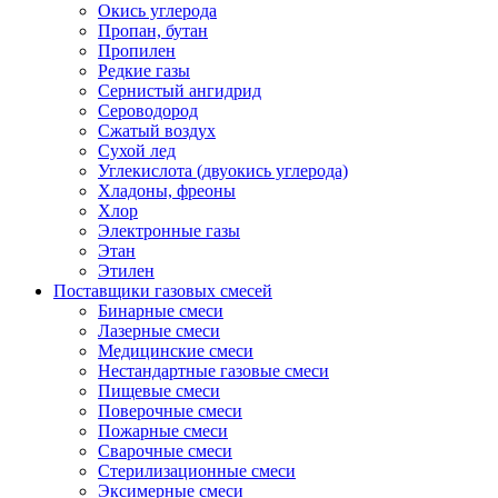
Окись углерода
Пропан, бутан
Пропилен
Редкие газы
Сернистый ангидрид
Сероводород
Сжатый воздух
Сухой лед
Углекислота (двуокись углерода)
Хладоны, фреоны
Хлор
Электронные газы
Этан
Этилен
Поставщики газовых смесей
Бинарные смеси
Лазерные смеси
Медицинские смеси
Нестандартные газовые смеси
Пищевые смеси
Поверочные смеси
Пожарные смеси
Сварочные смеси
Стерилизационные смеси
Эксимерные смеси