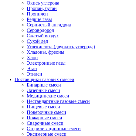
Окись углерода
Пропан, бутан
Пропилен
Редкие газы
Сернистый ангидрид
Сероводород
Сжатый воздух
Сухой лед
Углекислота (двуокись углерода)
Хладоны, фреоны
Хлор
Электронные газы
Этан
Этилен
Поставщики газовых смесей
Бинарные смеси
Лазерные смеси
Медицинские смеси
Нестандартные газовые смеси
Пищевые смеси
Поверочные смеси
Пожарные смеси
Сварочные смеси
Стерилизационные смеси
Эксимерные смеси