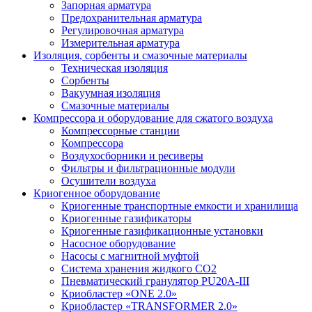
Запорная арматура
Предохранительная арматура
Регулировочная арматура
Измерительная арматура
Изоляция, сорбенты и смазочные материалы
Техническая изоляция
Сорбенты
Вакуумная изоляция
Смазочные материалы
Компрессора и оборудование для сжатого воздуха
Компрессорные станции
Компрессора
Воздухосборники и ресиверы
Фильтры и фильтрационные модули
Осушители воздуха
Криогенное оборудование
Криогенные транспортные емкости и хранилища
Криогенные газификаторы
Криогенные газификационные установки
Насосное оборудование
Насосы с магнитной муфтой
Система хранения жидкого CO2
Пневматический гранулятор PU20A-III
Криобластер «ONE 2.0»
Криобластер «TRANSFORMER 2.0»