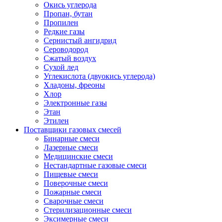
Окись углерода
Пропан, бутан
Пропилен
Редкие газы
Сернистый ангидрид
Сероводород
Сжатый воздух
Сухой лед
Углекислота (двуокись углерода)
Хладоны, фреоны
Хлор
Электронные газы
Этан
Этилен
Поставщики газовых смесей
Бинарные смеси
Лазерные смеси
Медицинские смеси
Нестандартные газовые смеси
Пищевые смеси
Поверочные смеси
Пожарные смеси
Сварочные смеси
Стерилизационные смеси
Эксимерные смеси