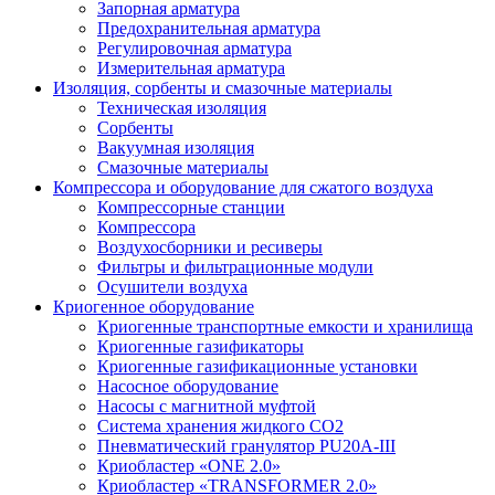
Запорная арматура
Предохранительная арматура
Регулировочная арматура
Измерительная арматура
Изоляция, сорбенты и смазочные материалы
Техническая изоляция
Сорбенты
Вакуумная изоляция
Смазочные материалы
Компрессора и оборудование для сжатого воздуха
Компрессорные станции
Компрессора
Воздухосборники и ресиверы
Фильтры и фильтрационные модули
Осушители воздуха
Криогенное оборудование
Криогенные транспортные емкости и хранилища
Криогенные газификаторы
Криогенные газификационные установки
Насосное оборудование
Насосы с магнитной муфтой
Система хранения жидкого CO2
Пневматический гранулятор PU20A-III
Криобластер «ONE 2.0»
Криобластер «TRANSFORMER 2.0»