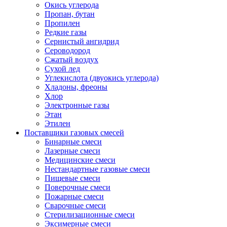
Окись углерода
Пропан, бутан
Пропилен
Редкие газы
Сернистый ангидрид
Сероводород
Сжатый воздух
Сухой лед
Углекислота (двуокись углерода)
Хладоны, фреоны
Хлор
Электронные газы
Этан
Этилен
Поставщики газовых смесей
Бинарные смеси
Лазерные смеси
Медицинские смеси
Нестандартные газовые смеси
Пищевые смеси
Поверочные смеси
Пожарные смеси
Сварочные смеси
Стерилизационные смеси
Эксимерные смеси