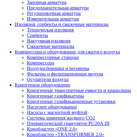
Запорная арматура
Предохранительная арматура
Регулировочная арматура
Измерительная арматура
Изоляция, сорбенты и смазочные материалы
Техническая изоляция
Сорбенты
Вакуумная изоляция
Смазочные материалы
Компрессора и оборудование для сжатого воздуха
Компрессорные станции
Компрессора
Воздухосборники и ресиверы
Фильтры и фильтрационные модули
Осушители воздуха
Криогенное оборудование
Криогенные транспортные емкости и хранилища
Криогенные газификаторы
Криогенные газификационные установки
Насосное оборудование
Насосы с магнитной муфтой
Система хранения жидкого CO2
Пневматический гранулятор PU20A-III
Криобластер «ONE 2.0»
Криобластер «TRANSFORMER 2.0»