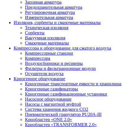
Запорная арматура
Предохранительная арматура
Регулировочная арматура
Измерительная арматура
Изоляция, сорбенты и смазочные материалы
Техническая изоляция
Сорбенты
Вакуумная изоляция
Смазочные материалы
Компрессора и оборудование для сжатого воздуха
Компрессорные станции
Компрессора
Воздухосборники и ресиверы
Фильтры и фильтрационные модули
Осушители воздуха
Криогенное оборудование
Криогенные транспортные емкости и хранилища
Криогенные газификаторы
Криогенные газификационные установки
Насосное оборудование
Насосы с магнитной муфтой
Система хранения жидкого CO2
Пневматический гранулятор PU20A-III
Криобластер «ONE 2.0»
Криобластер «TRANSFORMER 2.0»