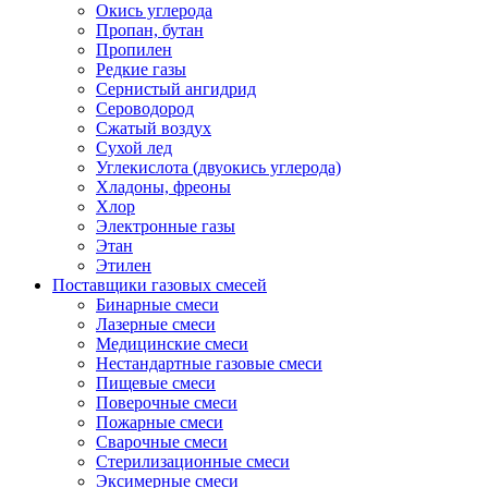
Окись углерода
Пропан, бутан
Пропилен
Редкие газы
Сернистый ангидрид
Сероводород
Сжатый воздух
Сухой лед
Углекислота (двуокись углерода)
Хладоны, фреоны
Хлор
Электронные газы
Этан
Этилен
Поставщики газовых смесей
Бинарные смеси
Лазерные смеси
Медицинские смеси
Нестандартные газовые смеси
Пищевые смеси
Поверочные смеси
Пожарные смеси
Сварочные смеси
Стерилизационные смеси
Эксимерные смеси