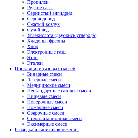
Пропилен
Редкие газы
Сернистый ангидрид
Сероводород
Сжатый воздух
Сухой лед
Углекислота (двуокись углерода)
Хладоны, фреоны
Хлор
Электронные газы
Этан
Этилен
Поставщики газовых смесей
Бинарные смеси
Лазерные смеси
Медицинские смеси
Нестандартные газовые смеси
Пищевые смеси
Поверочные смеси
Пожарные смеси
Сварочные смеси
Стерилизационные смеси
Эксимерные смеси
Разведка и капиталовложения