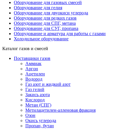
Оборудование для газовых смесей
Оборудование для гелия
Оборудование для двуокиси углерода
Оборудование для редких газов
Оборудование для СПГ, метана
Оборудование для СУГ, пропана
Оборудование и арматура для работы с газами
Холодильное оборудование
Каталог газов и смесей
Поставщики газов
Аммиак
Аргон
Ацетилен
Водород
Газ азот и жидкий азот
Газ гелий
Закись азота
Кислород
Метан (СПГ)
Метилацетилен-алленовая фракция
Озон
Окись углерода
Пропан, бутан