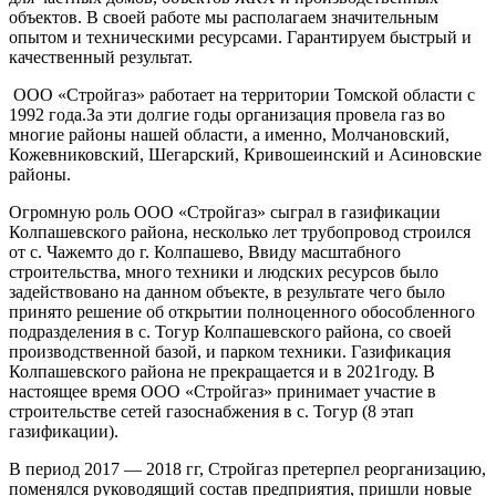
объектов. В своей работе мы располагаем значительным
опытом и техническими ресурсами. Гарантируем быстрый и
качественный результат.
ООО «Стройгаз» работает на территории Томской области с
1992 года.За эти долгие годы организация провела газ во
многие районы нашей области, а именно, Молчановский,
Кожевниковский, Шегарский, Кривошеинский и Асиновские
районы.
Огромную роль ООО «Стройгаз» сыграл в газификации
Колпашевского района, несколько лет трубопровод строился
от с. Чажемто до г. Колпашево, Ввиду масштабного
строительства, много техники и людских ресурсов было
задействовано на данном объекте, в результате чего было
принято решение об открытии полноценного обособленного
подразделения в с. Тогур Колпашевского района, со своей
производственной базой, и парком техники. Газификация
Колпашевского района не прекращается и в 2021году. В
настоящее время ООО «Стройгаз» принимает участие в
строительстве сетей газоснабжения в с. Тогур (8 этап
газификации).
В период 2017 — 2018 гг, Стройгаз претерпел реорганизацию,
поменялся руководящий состав предприятия, пришли новые