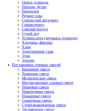
Окись углерода
Пропан, бутан
Пропилен
Редкие газы
Сернистый ангидрид
Сероводород
Сжатый воздух
Сухой лед
Углекислота (двуокись углерода)
Хладоны, фреоны
Хлор
Электронные газы
Этан
Этилен
Поставщики газовых смесей
Бинарные смеси
Лазерные смеси
Медицинские смеси
Нестандартные газовые смеси
Пищевые смеси
Поверочные смеси
Пожарные смеси
Сварочные смеси
Стерилизационные смеси
Эксимерные смеси