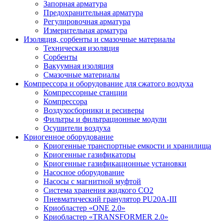
Запорная арматура
Предохранительная арматура
Регулировочная арматура
Измерительная арматура
Изоляция, сорбенты и смазочные материалы
Техническая изоляция
Сорбенты
Вакуумная изоляция
Смазочные материалы
Компрессора и оборудование для сжатого воздуха
Компрессорные станции
Компрессора
Воздухосборники и ресиверы
Фильтры и фильтрационные модули
Осушители воздуха
Криогенное оборудование
Криогенные транспортные емкости и хранилища
Криогенные газификаторы
Криогенные газификационные установки
Насосное оборудование
Насосы с магнитной муфтой
Система хранения жидкого CO2
Пневматический гранулятор PU20A-III
Криобластер «ONE 2.0»
Криобластер «TRANSFORMER 2.0»