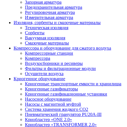
Запорная арматура
Предохранительная арматура
Регулировочная арматура
Измерительная арматура
Изоляция, сорбенты и смазочные материалы
Техническая изоляция
Сорбенты
Вакуумная изоляция
Смазочные материалы
Компрессора и оборудование для сжатого воздуха
Компрессорные станции
Компрессора
Воздухосборники и ресиверы
Фильтры и фильтрационные модули
Осушители воздуха
Криогенное оборудование
Криогенные транспортные емкости и хранилища
Криогенные газификаторы
Криогенные газификационные установки
Насосное оборудование
Насосы с магнитной муфтой
Система хранения жидкого CO2
Пневматический гранулятор PU20A-III
Криобластер «ONE 2.0»
Криобластер «TRANSFORMER 2.0»