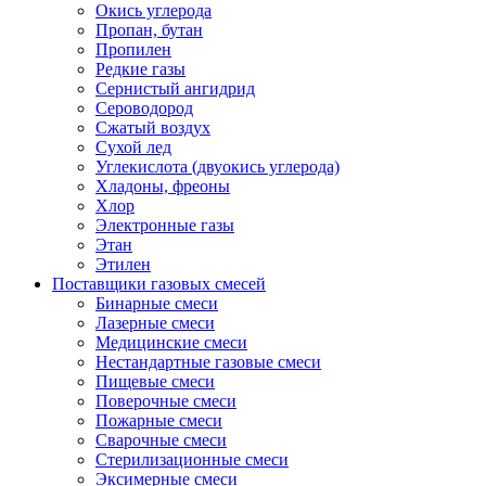
Окись углерода
Пропан, бутан
Пропилен
Редкие газы
Сернистый ангидрид
Сероводород
Сжатый воздух
Сухой лед
Углекислота (двуокись углерода)
Хладоны, фреоны
Хлор
Электронные газы
Этан
Этилен
Поставщики газовых смесей
Бинарные смеси
Лазерные смеси
Медицинские смеси
Нестандартные газовые смеси
Пищевые смеси
Поверочные смеси
Пожарные смеси
Сварочные смеси
Стерилизационные смеси
Эксимерные смеси