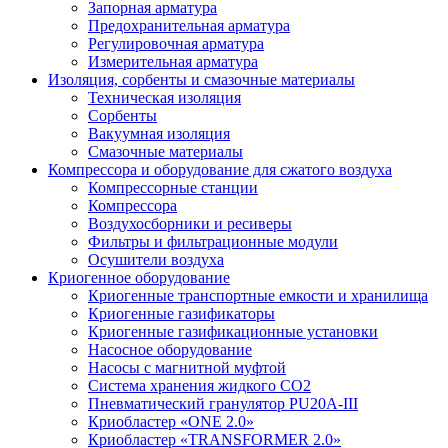
Запорная арматура
Предохранительная арматура
Регулировочная арматура
Измерительная арматура
Изоляция, сорбенты и смазочные материалы
Техническая изоляция
Сорбенты
Вакуумная изоляция
Смазочные материалы
Компрессора и оборудование для сжатого воздуха
Компрессорные станции
Компрессора
Воздухосборники и ресиверы
Фильтры и фильтрационные модули
Осушители воздуха
Криогенное оборудование
Криогенные транспортные емкости и хранилища
Криогенные газификаторы
Криогенные газификационные установки
Насосное оборудование
Насосы с магнитной муфтой
Система хранения жидкого CO2
Пневматический гранулятор PU20A-III
Криобластер «ONE 2.0»
Криобластер «TRANSFORMER 2.0»