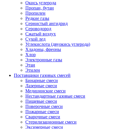
Окись углерода
Пропан, бутан
Пропилен
Редкие газы
Сернистый ангидрид
Сероводород
Сжатый воздух
Сухой лед
Углекислота (двуокись углерода)
Хладоны, фреоны
Хлор
Электронные газы
Этан
Этилен
Поставщики газовых смесей
Бинарные смеси
Лазерные смеси
Медицинские смеси
Нестандартные газовые смеси
Пищевые смеси
Поверочные смеси
Пожарные смеси
Сварочные смеси
Стерилизационные смеси
Эксимерные смеси