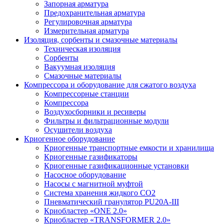
Запорная арматура
Предохранительная арматура
Регулировочная арматура
Измерительная арматура
Изоляция, сорбенты и смазочные материалы
Техническая изоляция
Сорбенты
Вакуумная изоляция
Смазочные материалы
Компрессора и оборудование для сжатого воздуха
Компрессорные станции
Компрессора
Воздухосборники и ресиверы
Фильтры и фильтрационные модули
Осушители воздуха
Криогенное оборудование
Криогенные транспортные емкости и хранилища
Криогенные газификаторы
Криогенные газификационные установки
Насосное оборудование
Насосы с магнитной муфтой
Система хранения жидкого CO2
Пневматический гранулятор PU20A-III
Криобластер «ONE 2.0»
Криобластер «TRANSFORMER 2.0»