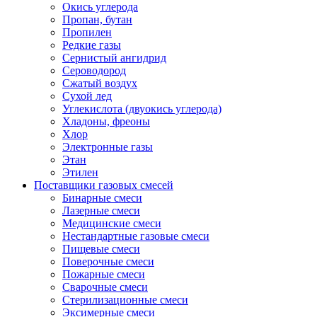
Окись углерода
Пропан, бутан
Пропилен
Редкие газы
Сернистый ангидрид
Сероводород
Сжатый воздух
Сухой лед
Углекислота (двуокись углерода)
Хладоны, фреоны
Хлор
Электронные газы
Этан
Этилен
Поставщики газовых смесей
Бинарные смеси
Лазерные смеси
Медицинские смеси
Нестандартные газовые смеси
Пищевые смеси
Поверочные смеси
Пожарные смеси
Сварочные смеси
Стерилизационные смеси
Эксимерные смеси