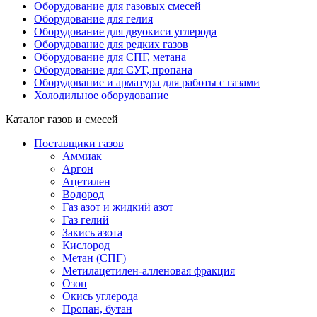
Оборудование для газовых смесей
Оборудование для гелия
Оборудование для двуокиси углерода
Оборудование для редких газов
Оборудование для СПГ, метана
Оборудование для СУГ, пропана
Оборудование и арматура для работы с газами
Холодильное оборудование
Каталог газов и смесей
Поставщики газов
Аммиак
Аргон
Ацетилен
Водород
Газ азот и жидкий азот
Газ гелий
Закись азота
Кислород
Метан (СПГ)
Метилацетилен-алленовая фракция
Озон
Окись углерода
Пропан, бутан