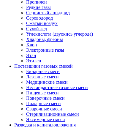
Пропилен
Редкие газы
Сернистый ангидрид
Сероводород
Сжатый воздух
Сухой лед
Углекислота (двуокись углерода)
Хладоны, фреоны
Хлор
Электронные газы
Этан
Этилен
Поставщики газовых смесей
Бинарные смеси
Лазерные смеси
Медицинские смеси
Нестандартные газовые смеси
Пищевые смеси
Поверочные смеси
Пожарные смеси
Сварочные смеси
Стерилизационные смеси
Эксимерные смеси
Разведка и капиталовложения