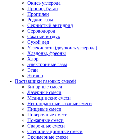
Окись углерода
Пропан, бутан
Пропилен
Редкие газы
Сернистый ангидрид
Сероводород
Сжатый воздух
Сухой лед
Углекислота (двуокись углерода)
Хладоны, фреоны
Хлор
Электронные газы
Этан
Этилен
Поставщики газовых смесей
Бинарные смеси
Лазерные смеси
Медицинские смеси
Нестандартные газовые смеси
Пищевые смеси
Поверочные смеси
Пожарные смеси
Сварочные смеси
Стерилизационные смеси
Эксимерные смеси