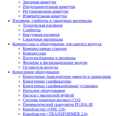
Запорная арматура
Предохранительная арматура
Регулировочная арматура
Измерительная арматура
Изоляция, сорбенты и смазочные материалы
Техническая изоляция
Сорбенты
Вакуумная изоляция
Смазочные материалы
Компрессора и оборудование для сжатого воздуха
Компрессорные станции
Компрессора
Воздухосборники и ресиверы
Фильтры и фильтрационные модули
Осушители воздуха
Криогенное оборудование
Криогенные транспортные емкости и хранилища
Криогенные газификаторы
Криогенные газификационные установки
Насосное оборудование
Насосы с магнитной муфтой
Система хранения жидкого CO2
Пневматический гранулятор PU20A-III
Криобластер «ONE 2.0»
Криобластер «TRANSFORMER 2.0»