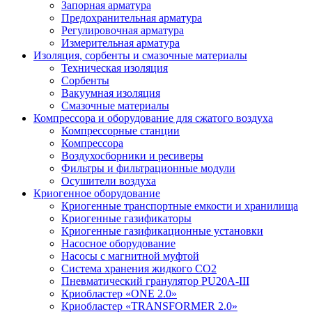
Запорная арматура
Предохранительная арматура
Регулировочная арматура
Измерительная арматура
Изоляция, сорбенты и смазочные материалы
Техническая изоляция
Сорбенты
Вакуумная изоляция
Смазочные материалы
Компрессора и оборудование для сжатого воздуха
Компрессорные станции
Компрессора
Воздухосборники и ресиверы
Фильтры и фильтрационные модули
Осушители воздуха
Криогенное оборудование
Криогенные транспортные емкости и хранилища
Криогенные газификаторы
Криогенные газификационные установки
Насосное оборудование
Насосы с магнитной муфтой
Система хранения жидкого CO2
Пневматический гранулятор PU20A-III
Криобластер «ONE 2.0»
Криобластер «TRANSFORMER 2.0»