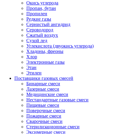
Окись углерода
Пропан, бутан
Пропилен
Редкие газы
Сернистый ангидрид
Сероводород
Сжатый воздух
Сухой лед
Углекислота (двуокись углерода)
Хладоны, фреоны
Хлор
Электронные газы
Этан
Этилен
Поставщики газовых смесей
Бинарные смеси
Лазерные смеси
Медицинские смеси
Нестандартные газовые смеси
Пищевые смеси
Поверочные смеси
Пожарные смеси
Сварочные смеси
Стерилизационные смеси
Эксимерные смеси